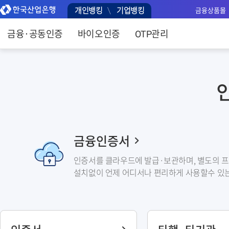
주메뉴 바로가기
본문 바로가기
개인뱅킹
기업뱅킹
금융상품몰
금융·공동인증
바이오인증
OTP관리
금융인증서
인증서를 클라우드에 발급·보관하며, 별도의 
설치없이 언제 어디서나 편리하게 사용할수 있